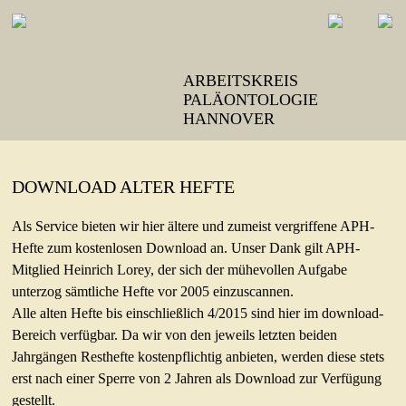
ARBEITSKREIS
PALÄONTOLOGIE
HANNOVER
NEWS
DOWNLOAD ALTER HEFTE
VERANSTALTUNGEN
Als Service bieten wir hier ältere und zumeist vergriffene APH-
EXKURSIONEN
Hefte zum kostenlosen Download an. Unser Dank gilt APH-
Mitglied Heinrich Lorey, der sich der mühevollen Aufgabe
VEREIN
unterzog sämtliche Hefte vor 2005 einzuscannen.
Beschlüsse
Alle alten Hefte bis einschließlich 4/2015 sind hier im download-
Mitglied werden
Bereich verfügbar. Da wir von den jeweils letzten beiden
Jahrgängen Resthefte kostenpflichtig anbieten, werden diese stets
Vereinssatzung
erst nach einer Sperre von 2 Jahren als Download zur Verfügung
FOSSILIEN
gestellt.