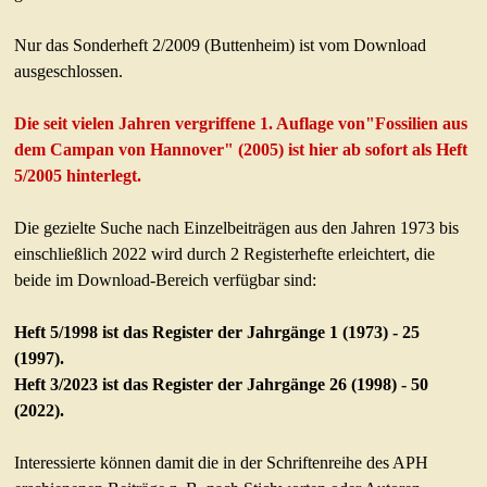
Was sind Fossilien
Nur das Sonderheft 2/2009 (Buttenheim) ist vom Download
Fundstellen
ausgeschlossen.
Fossilfunde
Präparation
Die seit vielen Jahren vergriffene 1. Auflage von"Fossilien aus
dem Campan von Hannover" (2005) ist hier ab sofort als Heft
APH-AUSSTELLUNG
5/2005 hinterlegt.
Fossilienausstellung
Präparationswerkstatt
Die gezielte Suche nach Einzelbeiträgen aus den Jahren 1973 bis
einschließlich 2022 wird durch 2 Registerhefte erleichtert, die
APH-PUBLIKATIONEN
beide im Download-Bereich verfügbar sind:
Aktuelles APH-Heft
Heft 5/1998 ist das Register der Jahrgänge 1 (1973) - 25
Download alter Hefte
(1997).
Sonderhefte/-bände
Heft 3/2023 ist das Register der Jahrgänge 26 (1998) - 50
Service für Autoren
(2022).
LITERATUR/LINKS
Interessierte können damit die in der Schriftenreihe des APH
Buchbesprechungen