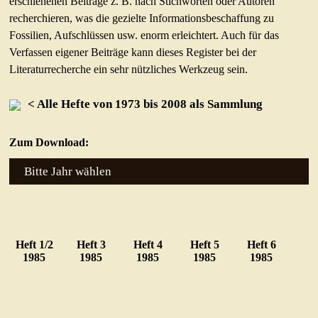
erschienenen Beiträge z. B. nach Stichworten oder Autoren
Literaturhinweise
recherchieren, was die gezielte Informationsbeschaffung zu
Fossilien, Aufschlüssen usw. enorm erleichtert. Auch für das
Links
Verfassen eigener Beiträge kann dieses Register bei der
GEO KARTEN
Literaturrecherche ein sehr nützliches Werkzeug sein.
APH-JUNIOR
< Alle Hefte von 1973 bis 2008 als Sammlung
TAUSCHEN/GESUCHE
Zum Download:
KONTAKT
Bitte Jahr wählen
Heft 1/2
Heft 3
Heft 4
Heft 5
Heft 6
1985
1985
1985
1985
1985